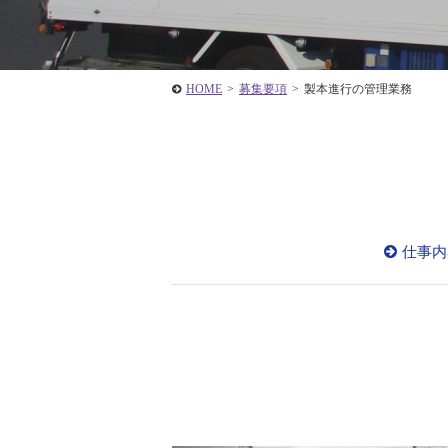
HOME
>
募集要項
>
製本進行の管理業務
仕事内