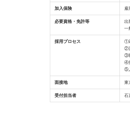
加入保険
雇
必要資格・免許等
出
一
採用プロセス
①
②
③
④
⑤
面接地
東
受付担当者
石