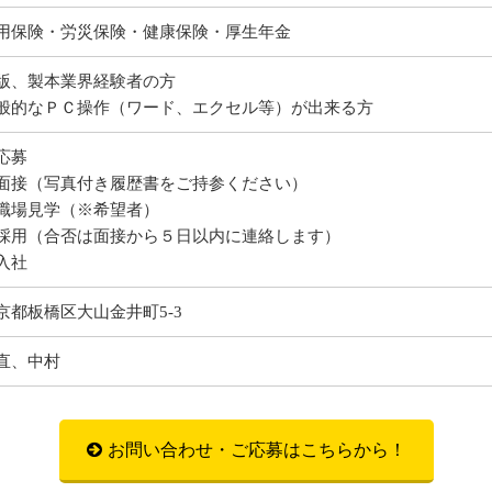
用保険・労災保険・健康保険・厚生年金
版、製本業界経験者の方
般的なＰＣ操作（ワード、エクセル等）が出来る方
応募
面接（写真付き履歴書をご持参ください）
職場見学（※希望者）
採用（合否は面接から５日以内に連絡します）
入社
京都板橋区大山金井町5-3
直、中村
お問い合わせ・ご応募はこちらから！