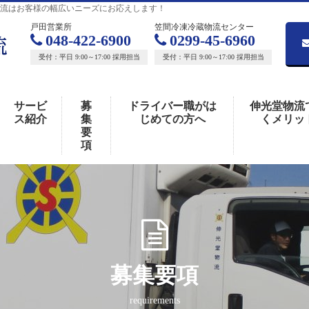
物流はお客様の幅広いニーズにお応えします！
戸田営業所
笠間冷凍冷蔵物流センター
048-422-6900
0299-45-6960
受付：平日 9:00～17:00 採用担当
受付：平日 9:00～17:00 採用担当
サービ
募
ドライバー職がは
伸光堂物流
ス紹介
集
じめての方へ
くメリッ
要
項
募集要項
requirements