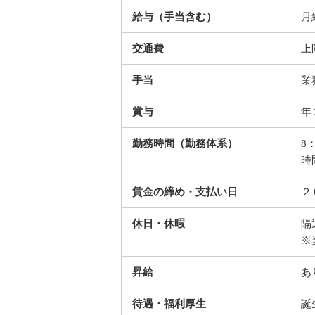
給与（手当含む）
月
交通費
上
手当
業
賞与
年
勤務時間（勤務体系）
8
時
賃金の締め・支払い日
２
休日・休暇
隔
※
昇給
あ
待遇・福利厚生
誕